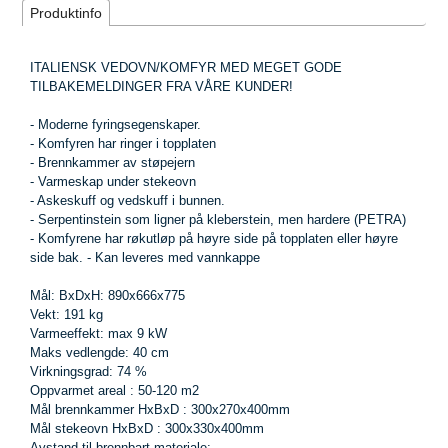
Produktinfo
ITALIENSK VEDOVN/KOMFYR MED MEGET GODE
TILBAKEMELDINGER FRA VÅRE KUNDER!
- Moderne fyringsegenskaper.
- Komfyren har ringer i topplaten
- Brennkammer av støpejern
- Varmeskap under stekeovn
- Askeskuff og vedskuff i bunnen.
- Serpentinstein som ligner på kleberstein, men hardere (PETRA)
- Komfyrene har røkutløp på høyre side på topplaten eller høyre
side bak. - Kan leveres med vannkappe
Mål: BxDxH: 890x666x775
Vekt: 191 kg
Varmeeffekt: max 9 kW
Maks vedlengde: 40 cm
Virkningsgrad: 74 %
Oppvarmet areal : 50-120 m2
Mål brennkammer HxBxD : 300x270x400mm
Mål stekeovn HxBxD : 300x330x400mm
Avstand til brennbart materiale: