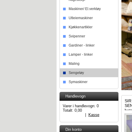
Maskiner/ El.verktøy
Utleiemaskiner
Kjøkkenartikler
Svipenner
Gardiner - linker
Lamper - linker
Maling
Sengetøy
Symaskiner
Handlevogn
SIR
SEN
Varer i handlevogn:
0
beta
Totalt:
0,00
Handlevogn
|
Kasse
Din konto