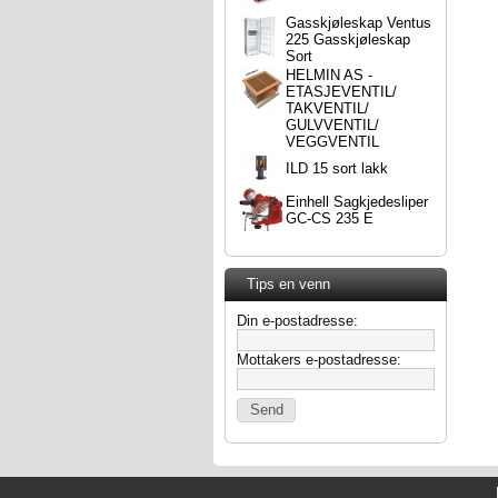
Gasskjøleskap Ventus
225 Gasskjøleskap
Sort
HELMIN AS -
ETASJEVENTIL/
TAKVENTIL/
GULVVENTIL/
VEGGVENTIL
ILD 15 sort lakk
Einhell Sagkjedesliper
GC-CS 235 E
Tips en venn
Din e-postadresse:
Mottakers e-postadresse: