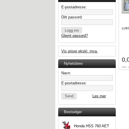
E-postadresse:
Ditt passord:
LUK
Glemt passord?
Vis priser ekskl. mva.
0,
Nyhetsbrev
inkl.
Navn:
E-postadresse:
Les mer
Bestselger
Honda HSS 760 AET