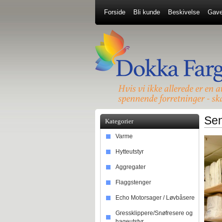
Forside
Bli kunde
Beskivelse
Gave
Se
Kategorier
Varme
Hytteutstyr
Aggregater
Flaggstenger
Echo Motorsager / Løvbåsere
Gressklippere/Snøfresere og
hageutstyr