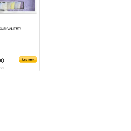
SUSKVALITET!
00
Les mer
 mva.