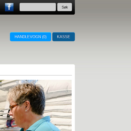
HANDLEVOGN (
0
)
KASSE