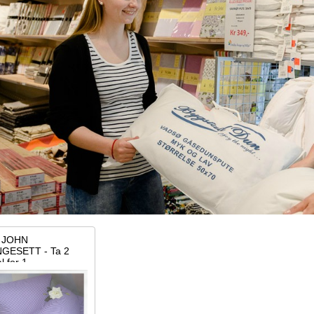
 JOHN
GESETT - Ta 2
l for 1