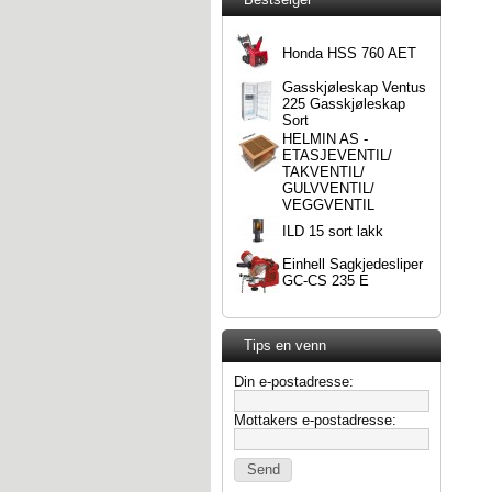
Honda HSS 760 AET
Gasskjøleskap Ventus
225 Gasskjøleskap
Sort
HELMIN AS -
ETASJEVENTIL/
TAKVENTIL/
GULVVENTIL/
VEGGVENTIL
ILD 15 sort lakk
Einhell Sagkjedesliper
GC-CS 235 E
Tips en venn
Din e-postadresse:
Mottakers e-postadresse: