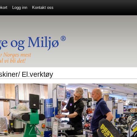
kort
Logg inn
Kontakt oss
kiner/ El.verktøy