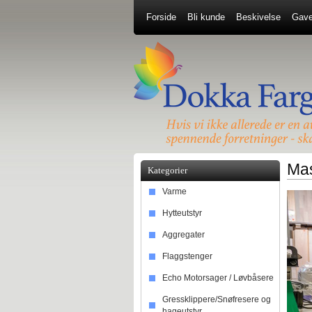
Forside
Bli kunde
Beskivelse
Gave
Mas
Kategorier
Varme
Hytteutstyr
Aggregater
Flaggstenger
Echo Motorsager / Løvbåsere
Gressklippere/Snøfresere og
hageutstyr