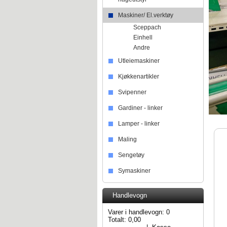
Maskiner/ El.verktøy
Sceppach
Einhell
Andre
Utleiemaskiner
Kjøkkenartikler
Svipenner
Gardiner - linker
Lamper - linker
Maling
Sengetøy
Symaskiner
Handlevogn
Varer i handlevogn:
0
Totalt:
0,00