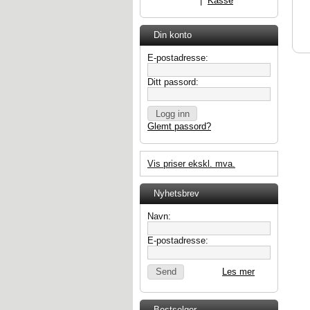
Handlevogn
|
Kasse
Din konto
E-postadresse:
Ditt passord:
Glemt passord?
Vis priser ekskl. mva.
Nyhetsbrev
Navn:
E-postadresse:
Les mer
Bestselger