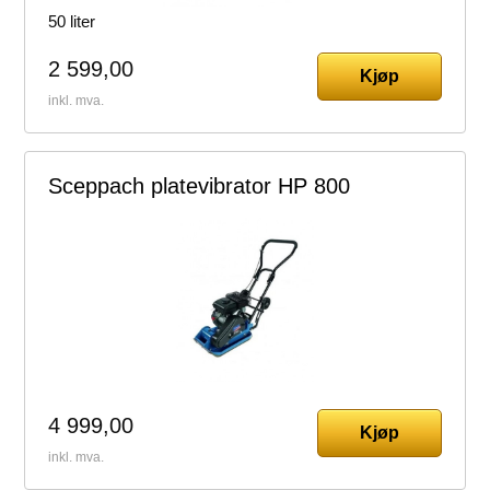
50 liter
2 599,00
Kjøp
inkl. mva.
Sceppach platevibrator HP 800
4 999,00
Kjøp
inkl. mva.