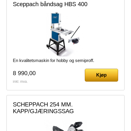
Sceppach båndsag HBS 400
En kvalitetsmaskin for hobby og semiproff.
8 990,00
Kjøp
inkl. mva.
SCHEPPACH 254 MM.
KAPP/GJÆRINGSSAG