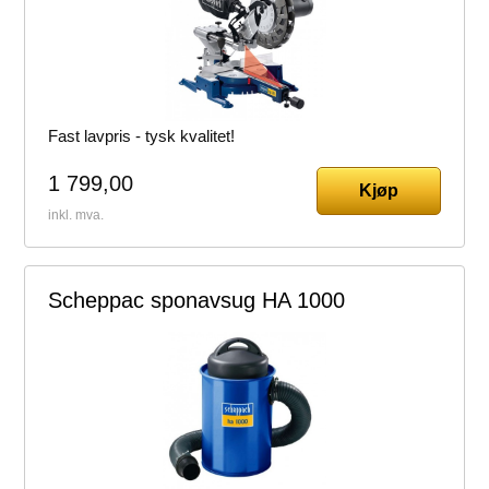
Fast lavpris - tysk kvalitet!
1 799,00
Kjøp
inkl. mva.
Scheppac sponavsug HA 1000