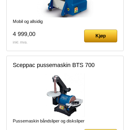
Mobil og allsidig
4 999,00
Kjøp
inkl. mva.
Sceppac pussemaskin BTS 700
Pussemaskin båndsliper og disksliper